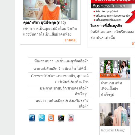
คุณภัทริยา มุนีพีระกุล (ดาว)
โครงการพี่เลี้ยงธุรกิจ
เพราะการเป็นคุณแม่มือใหม่ จึงเกิด
สิทธิพิเศษเฉพาะนักเรียนของ
แรงบันดาลใจเป็นเสื้อผ้าคนท้อง
สถาบันฯ เท่านั้น
อ่านต่อ..
อ่
ห้องรวมข่าว แฟชั่นและธุรกิจเสื้อผ้า
หาแหล่งรับผลิต จ้างตัด/เย็บ ได้ที่นี่...
Garment Market แหล่งขายผ้า, อุปกรณ์
การ์เม้นท์ &เครื่องจักร
จำหน่าย แพ็ท
ประกาศ ขายปลีก/ขายส่ง เสื้อผ้า
เทิร์นเสื้อผ้า
สำเร็จรูป
สำเร็จรูป
หน่วยงานพันธมิตร & ส่งเสริมธุรกิจ
เสื้อผ้า
Industrial Design